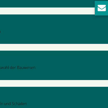
n
uswahl der Bauweisen
eln und Schäden