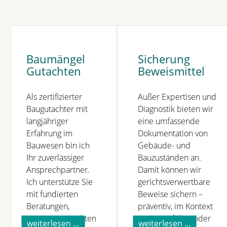
Baumängel
Sicherung
Gutachten
Beweismittel
Als zertifizierter
Außer Expertisen und
Baugutachter mit
Diagnostik bieten wir
langjähriger
eine umfassende
Erfahrung im
Dokumentation von
Bauwesen bin ich
Gebäude- und
Ihr zuverlässiger
Bauzuständen an.
Ansprechpartner.
Damit können wir
Ich unterstütze Sie
gerichtsverwertbare
mit fundierten
Beweise sichern –
Beratungen,
präventiv, im Kontext
präzisen Gutachten
von Streitfällen oder
baumängel
sicherun
weiterlesen …
weiterlesen …