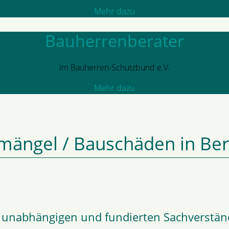
Mehr dazu
Bauherrenberater
im Bauherren-Schutzbund e.V.
Mehr dazu
mängel / Bauschäden in Be
, unabhängigen und fundierten Sachverständ