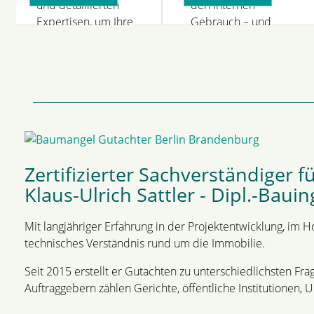
und detaillierten
den internen
gutachten
beweismi
Expertisen, um Ihre
Gebrauch – und
Anliegen
sowohl in Wort als
professionell zu
auch in Bild.
begleiten.
Zertifizierter Sachverständiger
Klaus-Ulrich Sattler - Dipl.-Bauing
Mit langjähriger Erfahrung in der Projektentwicklung, im 
technisches Verständnis rund um die Immobilie.
Seit 2015 erstellt er Gutachten zu unterschiedlichsten F
Auftraggebern zählen Gerichte, öffentliche Institutionen