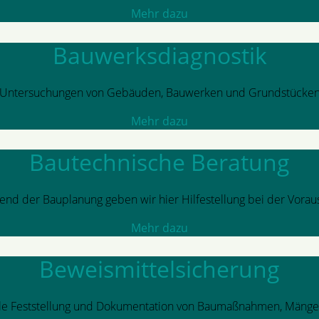
Mehr dazu
Bauwerksdiagnostik
Untersuchungen von Gebäuden, Bauwerken und Grundstücke
Mehr dazu
Bautechnische Beratung
end der Bauplanung geben wir hier Hilfestellung bei der Vora
Mehr dazu
Beweismittelsicherung
ale Feststellung und Dokumentation von Baumaßnahmen, Mäng