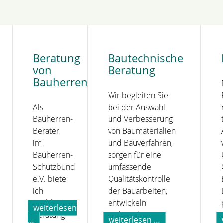
Beratung
Bautechnische
von
Beratung
Bauherren
Wir begleiten Sie
Als
bei der Auswahl
Bauherren-
und Verbesserung
Berater
von Baumaterialien
im
und Bauverfahren,
Bauherren-
sorgen für eine
Schutzbund
umfassende
e.V. biete
Qualitätskontrolle
ich
der Bauarbeiten,
unabhängige
entwickeln
weiterlesen
Beratung
technische
g
beratung
bautechnische
…
weiterlesen …