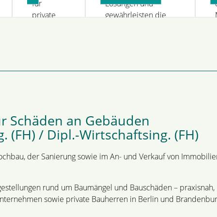
für
Lösungen und
ttel
von
beratung
private
gewährleisten die
bauherren
Bauherren
Einhaltung
im
relevanter Normen
Neubau
und Vorschriften.
und in
der
Sanierung
von
privaten
 für Schäden an Gebäuden
Bauprojekten.
. (FH) / Dipl.-Wirtschaftsing. (FH)
Hochbau, der Sanierung sowie im An- und Verkauf von Immobilien
ragestellungen rund um Baumängel und Bauschäden – praxisnah, n
, Unternehmen sowie private Bauherren in Berlin und Brandenbur