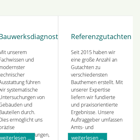
Bauwerksdiagnostik
Referenzgutachten
Mit unserem
Seit 2015 haben wir
Fachwissen und
eine große Anzahl an
modernster
Gutachten zu
technischer
verschiedensten
Ausstattung führen
Bauthemen erstellt. Mit
wir systematische
unserer Expertise
Untersuchungen von
liefern wir fundierte
Gebäuden und
und praxisorientierte
Bauteilen durch.
Ergebnisse. Unsere
Dies ermöglicht uns
Auftraggeber umfassen
präzise
Amts- und
Zustandsbewertungen,
Landgerichte,
bauwerksdiagnostik
weiterlesen …
weiterlesen …