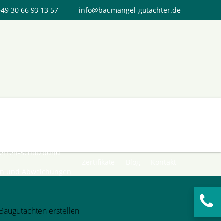
+49 30 66 93 13 57
info@baumangel-gutachter.de
Beweismittelsicherung
herren-Schutzbund
Zertifikate
Blog
Kontakt
en und Abweichungen
augutachten erstellen