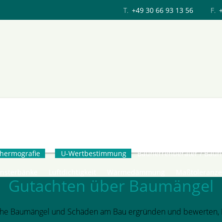
T.
+49 30 66 93 13 56
F.
Bautechnische Beratung
hermografie
U-Wertbestimmung
Bauherrenberater / Bau
ensterbänke
Luftdichtigkeit
Wärmedämmung
Maßtoleranz
Gutachten über Baumängel
che Baumängel und Schäden am Bau ergründen und bewerten, B