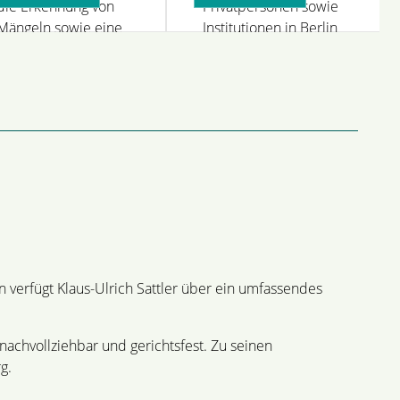
die Erkennung von
Privatpersonen sowie
Mängeln sowie eine
Institutionen in Berlin
fundierte
und Brandenburg.
Schadensanalyse.
 verfügt Klaus-Ulrich Sattler über ein umfassendes
achvollziehbar und gerichtsfest. Zu seinen
g.