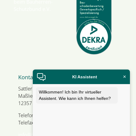
Kontakt
×
KI Assistent
Sattler Bausachverständiger
Willkommen! Ich bin Ihr virtueller
Maßliebweg 1
Assistent. Wie kann ich Ihnen helfen?
12357 Berlin
Telefon +49 30 66 93 13 56
Telefax +49 30 66 93 13 57
info@baumangel-gutachter.de