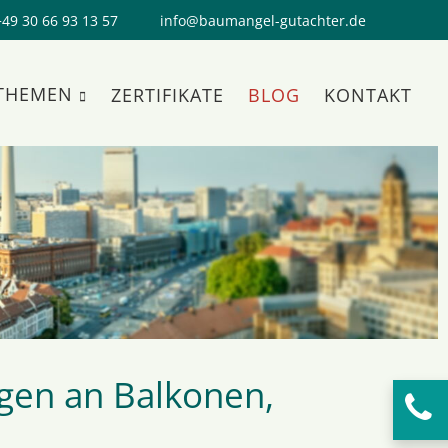
+49 30 66 93 13 57
info@baumangel-gutachter.de
 THEMEN
ZERTIFIKATE
BLOG
KONTAKT
SUCHEN
gen an Balkonen,