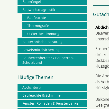
Navigation
Baumängel
Bauwerksdiagnostik
Gutach
überspringen
Baufeuchte
Thermografie
Abdich
Bauwerk
U-Wertbestimmung
untersc
Bautechnische Beratung
Erdberü
Beweismittelsicherung
drücken
Bauherrenberater / Bauherren-
Dickbes
Schutzbund
Flüssig
Die Abd
Häufige Themen
als Ver
Abdichtung
Flüssig
Navigation
Baufeuchte & Schimmel
Balkone
Fenster, Rollläden & Fensterbänke
Geeigne
überspringen