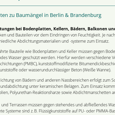
ten zu Baumängel in Berlin & Brandenburg
tungen bei Bodenplatten, Kellern, Bädern, Balkonen u
en und Bauteilen vor dem Eindringen von Feuchtigkeit. Je nac
hiedliche Abdichtungsmaterialien und -systeme zum Einsatz.
hrte Bauteile wie Bodenplatten und Keller müssen gegen Bode
des Wasser geschützt werden. Hierfür werden verschiedene Ve
chichtungen (PMBC), kunststoffmodifizierte Bitumendickbesch
kunststoffe oder wasserundurchlässiger Beton (Weiße Wanne).
ichtung von Bädern und anderen Nassbereichen erfolgt zum Sch
bundabdichtung unter keramischen Belägen. Zum Einsatz komm
folien, Polyurethan-Reaktionsharze sowie Abdichtmanschetten 
 und Terrassen müssen gegen stehendes und abfließendes Wass
te Systeme sind z. B. Flüssigkunststoffe auf PU- oder PMMA-Ba