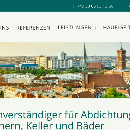
T.
+49 30 66 93 13 56
F.
LEISTUNGEN
HÄUFIGE
UNS
REFERENZEN
hverständiger für Abdichtun
hern, Keller und Bäder