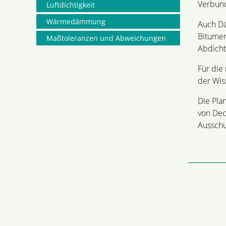
Verbun
Luftdichtigkeit
Wärmedämmung
Auch Dä
Bitumen
Maßtoleranzen und Abweichungen
Abdicht
Für die
der Wis
Die Pla
von Dec
Ausschu