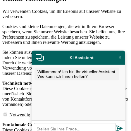
Wir verwenden Cookies, um Ihr Erlebnis auf unserer Website zu
verbessern.
Cookies sind kleine Datenmengen, die wir in Ihrem Browser
speichern, wenn Sie unsere Website besuchen. Sie helfen uns, Ihre
Präferenzen zu speichern, die Leistung unserer Website zu
verbessern und Ihnen relevante Werbung anzuzeigen.
Sie können auswählen, welche Cookies Sie akzeptieren möchten,
×
indem Sie unten auf die Schaltfläche „Auswahl anpassen“ klicken.
KI Assistent
Durch die weitere Nutzung unserer Website stimmen Sie der
Verwendung von Cookies zu. Weitere Informationen finden Sie in
Willkommen! Ich bin Ihr virtueller Assistent.
unserer Datenschutzerklärung.
Wie kann ich Ihnen helfen?
Technisch notwendige Cookies
:
Diese Cookies sind für die Funktion unserer Website und Angebote
unerlässlich. Sie ermöglichen beispielsweise die sichere Nutzung
von Kontaktformularen, die Anmeldung in Ihrem Kundenkonto (wo
vorhanden) oder das Ablegen von Artikeln im Warenkorb.
Notwendig
Funktionale Cookies
:
Diese Cookies ermöglichen es uns, Ihre Präferenzen zu speichern,